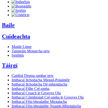
Baile
Cuideachta
Maidir Linne
Taispeáin Monarcha
new
Seirbhís
Táirgí
Caidéal Druma ramhar
new
Imthacaí Ilchodacha Miotail-Polaiméir
Imthacaí Ilchodacha Dé-mhiotalacha
Imthacaí Fillte Cré-umha
Imthacaí Cruach le Grooves Ola
Imthacaí Cóimhiotail Cré-umha le Grooves Ola
Imthacaí Féin-bhealaithe Miotalacha
Imthacaí Féin-bhealaithe Neamh-Mhiotalacha