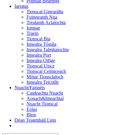
Popular Bearings
Iarratas
Tionscal Ginearálta
Fuinneamh Nua
Trealamh Aclaíochta
Iompar
Traein
Tionscal Bia
Innealra Tógála
Innealra Talmhaíochta
Innealra Port
Innealra Oifige
Tionscal Uisce
Tionscal Ceimiceach
Mótar Tionsclaíoch
Innealra Teicstíle
Nuacht/Faisnéis
Cuideachta Nuacht
Aonach&Imeachtaí
Nuacht Tionscal
Eolas
Blog
Déan Teagmháil Linn