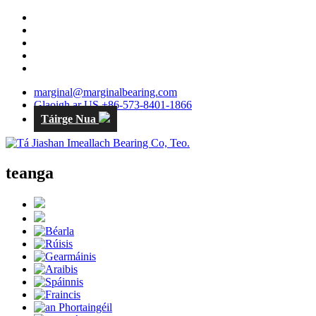
marginal@marginalbearing.com
Glaoigh ar US +86-573-8401-1866
Táirge Nua
teanga