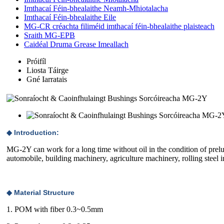
Imthacaí Féin-bhealaithe Neamh-Mhiotalacha
Imthacaí Féin-bhealaithe Eile
MG-CR créachta filiméid imthacaí féin-bhealaithe plaisteach
Sraith MG-EPB
Caidéal Druma Grease Imeallach
Próifíl
Liosta Táirge
Gné Iarratais
◆ Introduction:
MG-2Y can work for a long time without oil in the condition of prelu
automobile, building machinery, agriculture machinery, rolling steel i
◆ Material Structure
1. POM with fiber 0.3~0.5mm