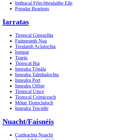
Imthacaí Féin-bhealaithe Eile
Popular Bearings
Iarratas
Tionscal Ginearálta
Fuinneamh Nua
Trealamh Aclaíochta
Iompar
Traein
Tionscal Bia
Innealra Tógála
Innealra Talmhaíochta
Innealra Port
Innealra Oifige
Tionscal Uisce
Tionscal Ceimiceach
Mótar Tionsclaíoch
Innealra Teicstíle
Nuacht/Faisnéis
Cuideachta Nuacht