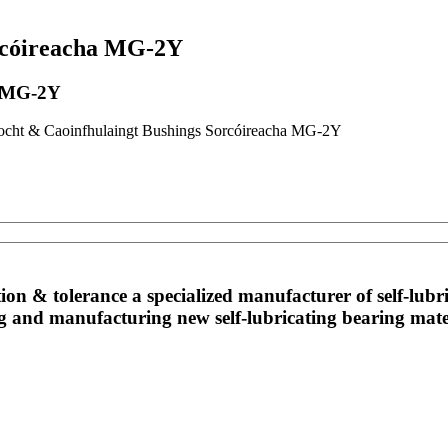
orcóireacha MG-2Y
a MG-2Y
ocht & Caoinfhulaingt Bushings Sorcóireacha MG-2Y
ion & tolerance a specialized manufacturer of self-lu
ng and manufacturing new self-lubricating bearing mate