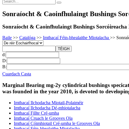
Sonraíocht & Caoinfhulaingt Bushings S
Sonraíocht & Caoinfhulaingt Bushings Sorcóireach
Baile
>>
Catalóga
>>
Imthacaí Féin-bhealaithe Miotalacha
>>
Sonraí
d:
D:
B:
Cuardach Casta
Marginal Bearing mg-2y cylindrical bushings specicat
was founded in the year 2010, is devoted to developi
Imthacaí Ilchodacha Miotail-Polaiméir
Imthacaí Ilchodacha Dé-mhiotalacha
Imthacaí Fillte Cré-umha
Imthacaí Cruach le Grooves Ola
Imthacaí Cóimhiotail Cré-umha le Grooves Ola
Imthacaí Féin-bhealaithe Miotalacha