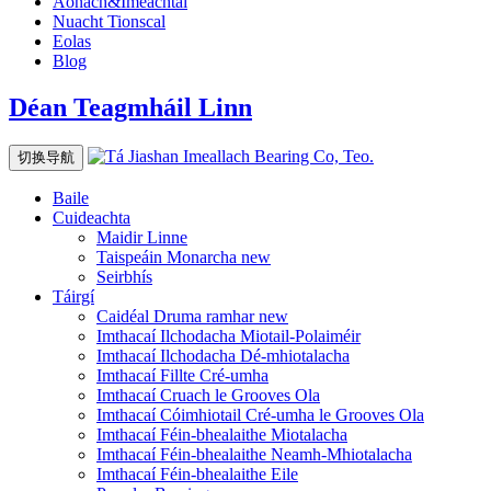
Aonach&Imeachtaí
Nuacht Tionscal
Eolas
Blog
Déan Teagmháil Linn
切换导航
Baile
Cuideachta
Maidir Linne
Taispeáin Monarcha
new
Seirbhís
Táirgí
Caidéal Druma ramhar
new
Imthacaí Ilchodacha Miotail-Polaiméir
Imthacaí Ilchodacha Dé-mhiotalacha
Imthacaí Fillte Cré-umha
Imthacaí Cruach le Grooves Ola
Imthacaí Cóimhiotail Cré-umha le Grooves Ola
Imthacaí Féin-bhealaithe Miotalacha
Imthacaí Féin-bhealaithe Neamh-Mhiotalacha
Imthacaí Féin-bhealaithe Eile